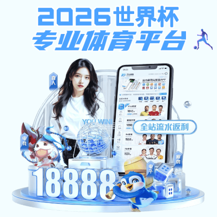
注册入口
米兰体育
—— 比赛数据