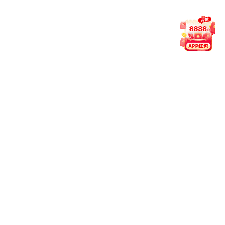
户偏好提供个性推送。
v6.2.0：
新增“热投榜”，自动聚合平台高关注赛事，便于快
速浏览。
v5.9.2：
话题聚合功能加入，集中展示当日热议赛事与趋
势。
界面与交互
v6.3.0：
全局交互动效优化，页面滚动与模块切换更流
畅。
v6.1.3：
夜间模式字体与背景对比度调整，提升阅读舒适
度。
v6.0.0：
视觉风格全面焕新，支持浅色与暗色模式自动切
换。